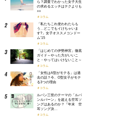
ら？調査でわかった女子大生
の求めるエッチはテクよりも
○○
コラム
「私たちこれ使われたらも
う…どこでもイけちゃいま
す?」女子オススメコンドー
ム’15
コラム
「はじめての伊勢神宮」徹底
ガイド～やった方がいいこ
と・やってはいけないこと～
コラム
「女性はA型がモテる」は過
去の話？今、O型女子がモテ
る3つの理由
コラム
ルパン三世のテーマの「ルパ
ンルパーン」を超える空耳ソ
ングはあるのか？『年末 空
耳ソング決…
コラム