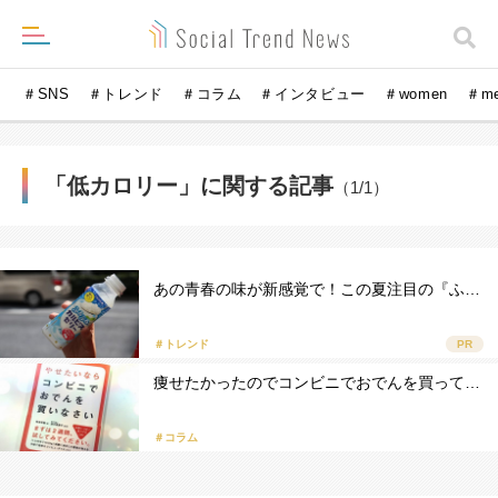
＃SNS
＃トレンド
＃コラム
＃インタビュー
＃women
＃m
「低カロリー」に関する記事
（1/1）
あの青春の味が新感覚で！この夏注目の『ふ…
＃トレンド
PR
痩せたかったのでコンビニでおでんを買って…
＃コラム