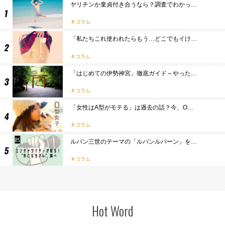
ヤリチンか童貞付き合うなら？調査でわかっ…
コラム
「私たちこれ使われたらもう…どこでもイけ…
コラム
「はじめての伊勢神宮」徹底ガイド～やった…
コラム
「女性はA型がモテる」は過去の話？今、O…
コラム
ルパン三世のテーマの「ルパンルパーン」を…
コラム
Hot Word