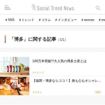
＃SNS
＃トレンド
＃コラム
＃インタビュー
＃women
＃m
「博多」に関する記事
（1/1）
100万本突破!?大人気の博多土産とは
＃トレンド
【福岡・博多ならココ！】身も心もオシャレ…
＃コラム
PR