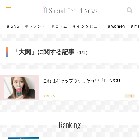
＃SNS
＃トレンド
＃コラム
＃インタビュー
＃women
＃m
「大関」に関する記事
（1/1）
これはギャップウケしそう♡『FUN!CU…
＃コラム
PR
Ranking