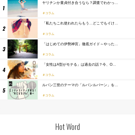
ヤリチンか童貞付き合うなら？調査でわかっ…
コラム
「私たちこれ使われたらもう…どこでもイけ…
コラム
「はじめての伊勢神宮」徹底ガイド～やった…
コラム
「女性はA型がモテる」は過去の話？今、O…
コラム
ルパン三世のテーマの「ルパンルパーン」を…
コラム
Hot Word