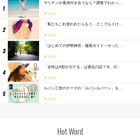
ヤリチンか童貞付き合うなら？調査でわかっ…
コラム
「私たちこれ使われたらもう…どこでもイけ…
コラム
「はじめての伊勢神宮」徹底ガイド～やった…
コラム
「女性はA型がモテる」は過去の話？今、O…
コラム
ルパン三世のテーマの「ルパンルパーン」を…
コラム
Hot Word