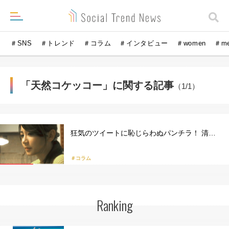
＃SNS
＃トレンド
＃コラム
＃インタビュー
＃women
＃m
「天然コケッコー」に関する記事
（1/1）
狂気のツイートに恥じらわぬパンチラ！ 清…
＃コラム
Ranking