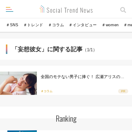
＃SNS
＃トレンド
＃コラム
＃インタビュー
＃women
＃m
「妄想彼女」に関する記事
（1/1）
全国のモテない男子に捧ぐ！ 広瀬アリスの…
＃コラム
PR
Ranking