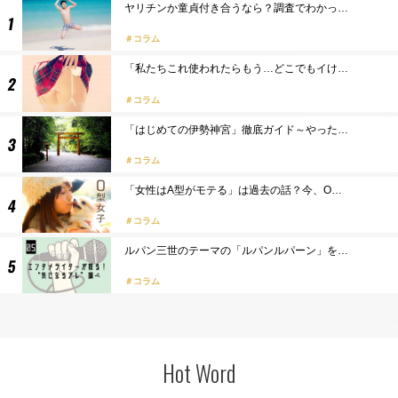
ヤリチンか童貞付き合うなら？調査でわかっ…
コラム
「私たちこれ使われたらもう…どこでもイけ…
コラム
「はじめての伊勢神宮」徹底ガイド～やった…
コラム
「女性はA型がモテる」は過去の話？今、O…
コラム
ルパン三世のテーマの「ルパンルパーン」を…
コラム
Hot Word