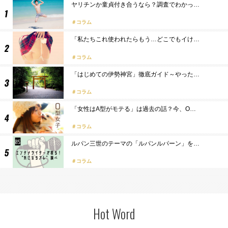
ヤリチンか童貞付き合うなら？調査でわかっ…
コラム
「私たちこれ使われたらもう…どこでもイけ…
コラム
「はじめての伊勢神宮」徹底ガイド～やった…
コラム
「女性はA型がモテる」は過去の話？今、O…
コラム
ルパン三世のテーマの「ルパンルパーン」を…
コラム
Hot Word