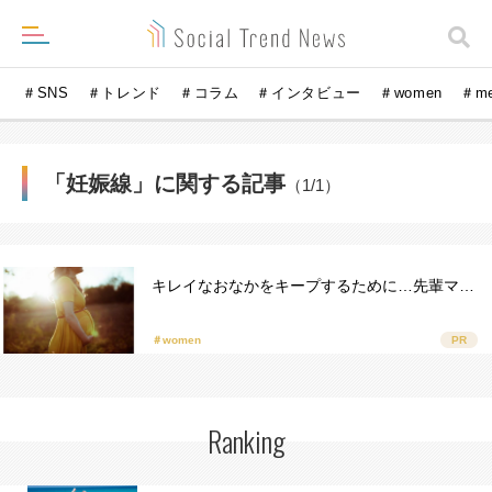
＃SNS
＃トレンド
＃コラム
＃インタビュー
＃women
＃m
「妊娠線」に関する記事
（1/1）
キレイなおなかをキープするために…先輩マ…
＃women
PR
Ranking