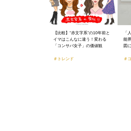
【比較】“赤文字系”の10年前と
「
イマはこんなに違う！変わる
能
「コンサバ女子」の価値観
図
＃トレンド
＃