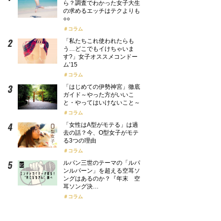
ら？調査でわかった女子大生
の求めるエッチはテクよりも
○○
コラム
「私たちこれ使われたらも
う…どこでもイけちゃいま
す?」女子オススメコンドー
ム’15
コラム
「はじめての伊勢神宮」徹底
ガイド～やった方がいいこ
と・やってはいけないこと～
コラム
「女性はA型がモテる」は過
去の話？今、O型女子がモテ
る3つの理由
コラム
ルパン三世のテーマの「ルパ
ンルパーン」を超える空耳ソ
ングはあるのか？『年末 空
耳ソング決…
コラム