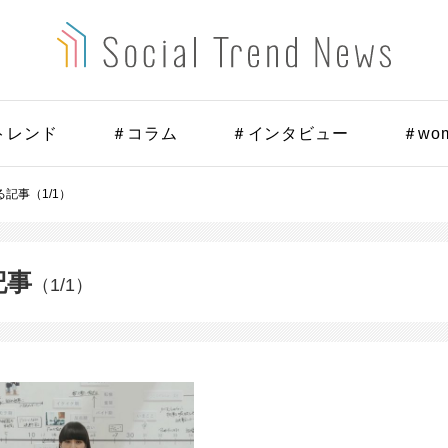
トレンド
＃コラム
＃インタビュー
＃wo
記事（1/1）
記事
（1/1）