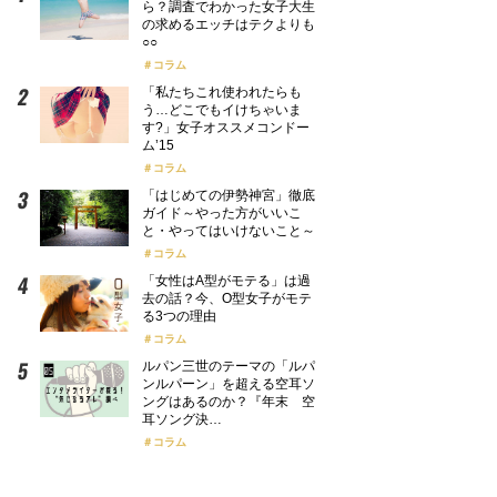
ら？調査でわかった女子大生
の求めるエッチはテクよりも
○○
コラム
「私たちこれ使われたらも
う…どこでもイけちゃいま
す?」女子オススメコンドー
ム’15
コラム
「はじめての伊勢神宮」徹底
ガイド～やった方がいいこ
と・やってはいけないこと～
コラム
「女性はA型がモテる」は過
去の話？今、O型女子がモテ
る3つの理由
コラム
ルパン三世のテーマの「ルパ
ンルパーン」を超える空耳ソ
ングはあるのか？『年末 空
耳ソング決…
コラム