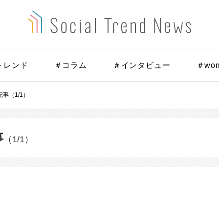
トレンド
＃コラム
＃インタビュー
＃wo
事（1/1）
事
（1/1）