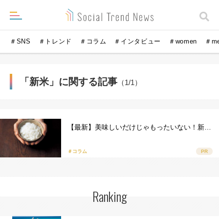
＃SNS
＃トレンド
＃コラム
＃インタビュー
＃women
＃m
「新米」に関する記事
（1/1）
【最新】美味しいだけじゃもったいない！新…
＃コラム
PR
Ranking