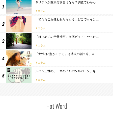
ヤリチンか童貞付き合うなら？調査でわかっ…
コラム
「私たちこれ使われたらもう…どこでもイけ…
コラム
「はじめての伊勢神宮」徹底ガイド～やった…
コラム
「女性はA型がモテる」は過去の話？今、O…
コラム
ルパン三世のテーマの「ルパンルパーン」を…
コラム
Hot Word