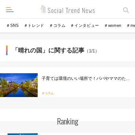
＃SNS
＃トレンド
＃コラム
＃インタビュー
＃women
＃m
「晴れの国」に関する記事
（1/1）
子育ては環境のいい場所で！パパやママのた…
＃コラム
Ranking