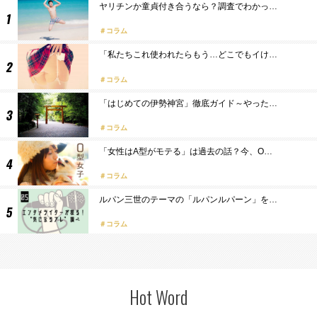
ヤリチンか童貞付き合うなら？調査でわかっ…
コラム
「私たちこれ使われたらもう…どこでもイけ…
コラム
「はじめての伊勢神宮」徹底ガイド～やった…
コラム
「女性はA型がモテる」は過去の話？今、O…
コラム
ルパン三世のテーマの「ルパンルパーン」を…
コラム
Hot Word