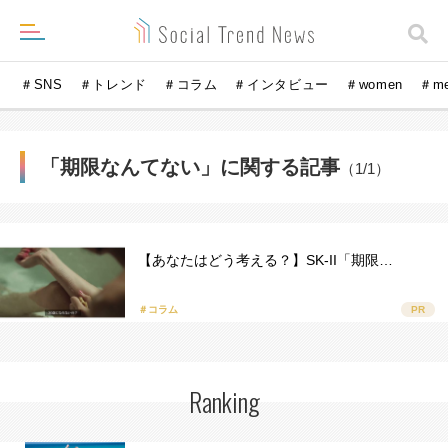
＃SNS
＃トレンド
＃コラム
＃インタビュー
＃women
＃m
「期限なんてない」に関する記事
（1/1）
【あなたはどう考える？】SK-II「期限…
＃コラム
PR
Ranking