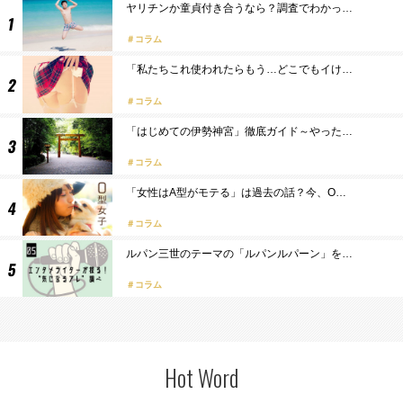
ヤリチンか童貞付き合うなら？調査でわかっ…
コラム
「私たちこれ使われたらもう…どこでもイけ…
コラム
「はじめての伊勢神宮」徹底ガイド～やった…
コラム
「女性はA型がモテる」は過去の話？今、O…
コラム
ルパン三世のテーマの「ルパンルパーン」を…
コラム
Hot Word