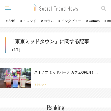
＃SNS
＃トレンド
＃コラム
＃インタビュー
＃women
＃m
「東京ミッドタウン」に関する記事
（1/1）
スミノフ ミッドパーク カフェOPEN！…
＃トレンド
Ranking