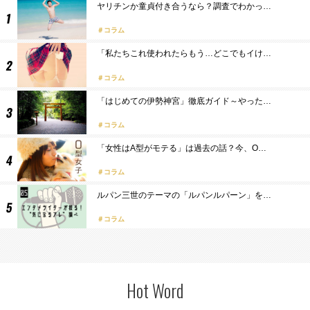
ヤリチンか童貞付き合うなら？調査でわかっ…
コラム
「私たちこれ使われたらもう…どこでもイけ…
コラム
「はじめての伊勢神宮」徹底ガイド～やった…
コラム
「女性はA型がモテる」は過去の話？今、O…
コラム
ルパン三世のテーマの「ルパンルパーン」を…
コラム
Hot Word