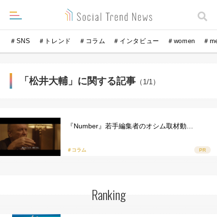
＃SNS
＃トレンド
＃コラム
＃インタビュー
＃women
＃m
「松井大輔」に関する記事
（1/1）
『Number』若手編集者のオシム取材動…
＃コラム
PR
Ranking