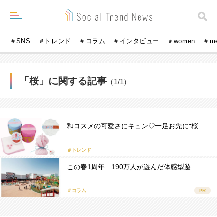
＃SNS
＃トレンド
＃コラム
＃インタビュー
＃women
＃m
「桜」に関する記事
（1/1）
和コスメの可愛さにキュン♡一足お先に“桜…
＃トレンド
この春1周年！190万人が遊んだ体感型遊…
＃コラム
PR