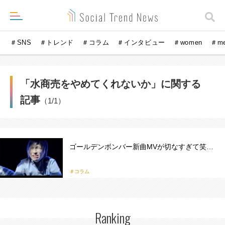
＃SNS
＃トレンド
＃コラム
＃インタビュー
＃women
＃m
「水商売をやめてくれないか」に関する
記事
（1/1）
ゴールデンボンバー新曲MVが切なすぎて笑…
＃コラム
Ranking