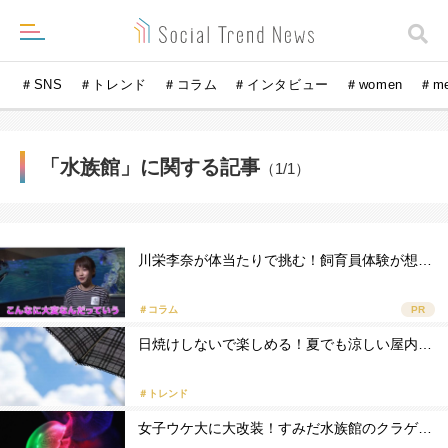
＃SNS
＃トレンド
＃コラム
＃インタビュー
＃women
＃m
「水族館」に関する記事
（1/1）
川栄李奈が体当たりで挑む！飼育員体験が想…
＃コラム
PR
日焼けしないで楽しめる！夏でも涼しい屋内…
＃トレンド
女子ウケ大に大改装！すみだ水族館のクラゲ…