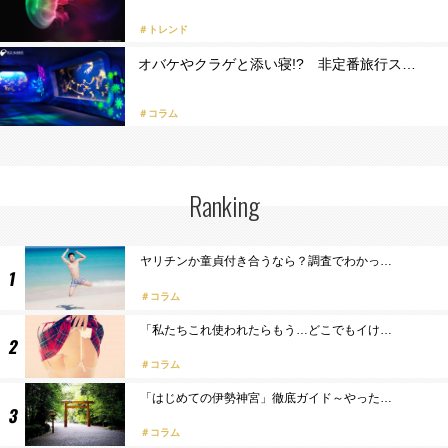
＃トレンド
オバケやクラゲと添い寝!? 非定番旅行ス…
＃コラム
Ranking
ヤリチンか童貞付き合うなら？調査でわかっ…
コラム
「私たちこれ使われたらもう…どこでもイけ…
コラム
「はじめての伊勢神宮」徹底ガイド～やった…
コラム