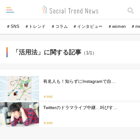
＃SNS
＃トレンド
＃コラム
＃インタビュー
＃women
＃m
「活用法」に関する記事
（1/1）
有名人も！知らずにInstagramで自…
＃SNS
Twitterのドラマライブ中継…叫びす…
＃SNS