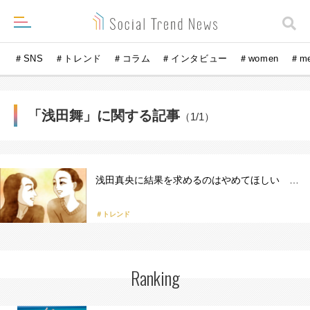
＃SNS
＃トレンド
＃コラム
＃インタビュー
＃women
＃m
「浅田舞」に関する記事
（1/1）
浅田真央に結果を求めるのはやめてほしい …
＃トレンド
Ranking