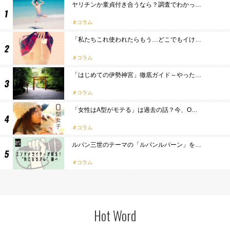
ヤリチンか童貞付き合うなら？調査でわかっ…
コラム
「私たちこれ使われたらもう…どこでもイけ…
コラム
「はじめての伊勢神宮」徹底ガイド～やった…
コラム
「女性はA型がモテる」は過去の話？今、O…
コラム
ルパン三世のテーマの「ルパンルパーン」を…
コラム
Hot Word