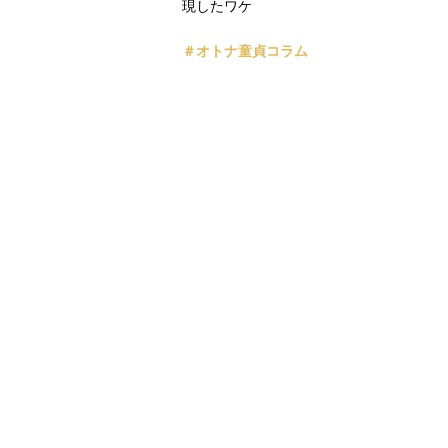
現したワケ
＃オトナ童貞コラム