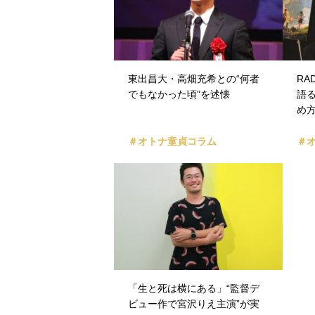
東出昌大・高畑充希との“何者
R
でもなかった頃”を述懐
語
め
＃オトナ童貞コラム
＃
「生と死は横にある」“監督デ
ビュー作で宮沢りえ主演”が実