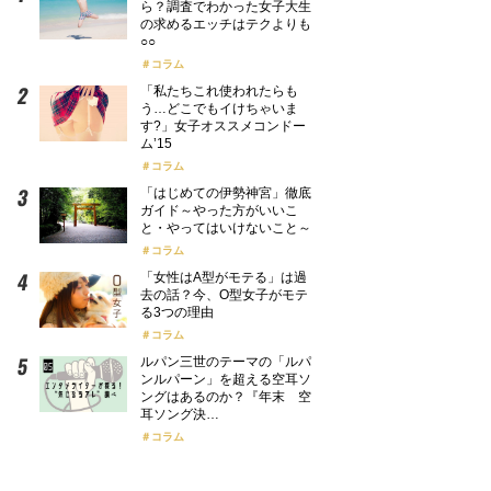
ら？調査でわかった女子大生
の求めるエッチはテクよりも
○○
コラム
「私たちこれ使われたらも
う…どこでもイけちゃいま
す?」女子オススメコンドー
ム’15
コラム
「はじめての伊勢神宮」徹底
ガイド～やった方がいいこ
と・やってはいけないこと～
コラム
「女性はA型がモテる」は過
去の話？今、O型女子がモテ
る3つの理由
コラム
ルパン三世のテーマの「ルパ
ンルパーン」を超える空耳ソ
ングはあるのか？『年末 空
耳ソング決…
コラム