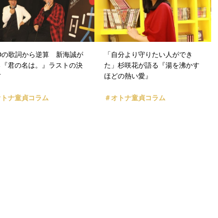
ADの歌詞から逆算 新海誠が
「自分より守りたい人ができ
る『君の名は。』ラストの決
た」杉咲花が語る『湯を沸かす
方
ほどの熱い愛』
オトナ童貞コラム
＃オトナ童貞コラム