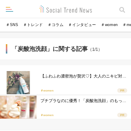
＃SNS
＃トレンド
＃コラム
＃インタビュー
＃women
＃m
「炭酸泡洗顔」に関する記事
（1/1）
【ふわふわ濃密泡が贅沢♡】大人のニキビ対…
＃women
PR
プチプラなのに優秀！「炭酸泡洗顔」のもっ…
＃women
PR