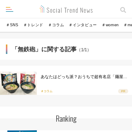
＃SNS
＃トレンド
＃コラム
＃インタビュー
＃women
＃m
「無鉄砲」に関する記事
（1/1）
あなたはどっち派？おうちで超有名店「麺屋…
＃コラム
PR
Ranking