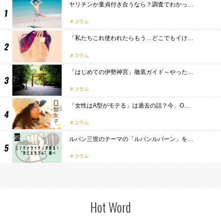
ヤリチンか童貞付き合うなら？調査でわかっ…
コラム
「私たちこれ使われたらもう…どこでもイけ…
コラム
「はじめての伊勢神宮」徹底ガイド～やった…
コラム
「女性はA型がモテる」は過去の話？今、O…
コラム
ルパン三世のテーマの「ルパンルパーン」を…
コラム
Hot Word