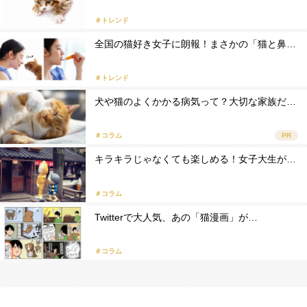
＃トレンド
全国の猫好き女子に朗報！まさかの「猫と鼻…
＃トレンド
犬や猫のよくかかる病気って？大切な家族だ…
＃コラム
PR
キラキラじゃなくても楽しめる！女子大生が…
＃コラム
Twitterで大人気、あの「猫漫画」が…
＃コラム