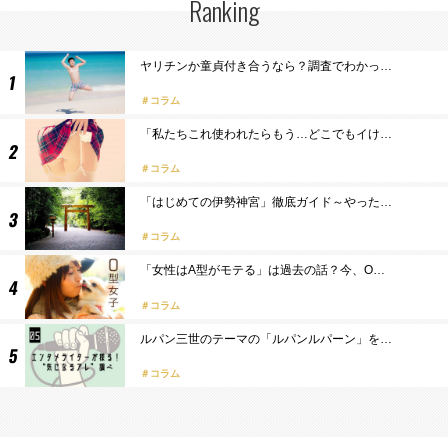
Ranking
ヤリチンか童貞付き合うなら？調査でわかっ…
コラム
「私たちこれ使われたらもう…どこでもイけ…
コラム
「はじめての伊勢神宮」徹底ガイド～やった…
コラム
「女性はA型がモテる」は過去の話？今、O…
コラム
ルパン三世のテーマの「ルパンルパーン」を…
コラム