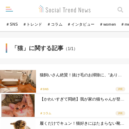
＃SNS
＃トレンド
＃コラム
＃インタビュー
＃women
＃m
「猫」に関する記事
（1/1）
猫飼いさん絶賛！抜け毛のお掃除に、“あり…
＃SNS
PR
【かわいすぎて悶絶】我が家の猫ちゃんが登…
＃コラム
PR
履くだけでキュン！猫好きにはたまらない靴…