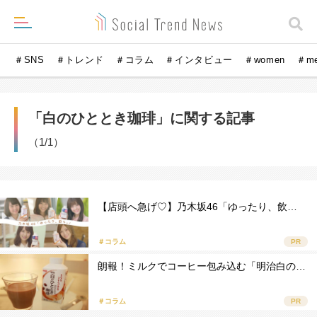
＃SNS
＃トレンド
＃コラム
＃インタビュー
＃women
＃m
「白のひととき珈琲」に関する記事
（1/1）
【店頭へ急げ♡】乃木坂46「ゆったり、飲…
＃コラム
PR
朗報！ミルクでコーヒー包み込む「明治白の…
＃コラム
PR