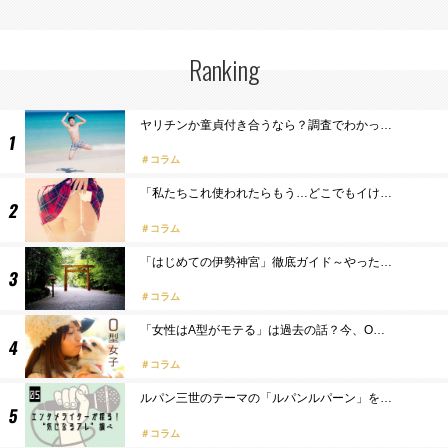
Ranking
ヤリチンか童貞付き合うなら？調査でわかっ…
コラム
「私たちこれ使われたらもう…どこでもイけ…
コラム
「はじめての伊勢神宮」徹底ガイド～やった…
コラム
「女性はA型がモテる」は過去の話？今、O…
コラム
ルパン三世のテーマの「ルパンルパーン」を…
コラム