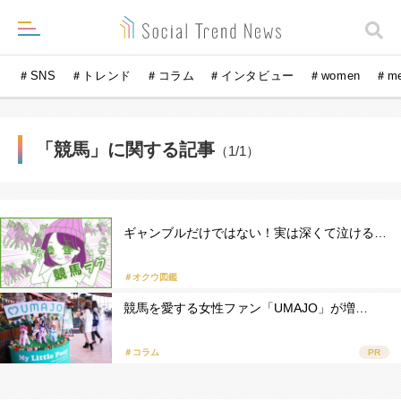
＃SNS
＃トレンド
＃コラム
＃インタビュー
＃women
＃m
「競馬」に関する記事
（1/1）
ギャンブルだけではない！実は深くて泣ける…
＃オクウ図鑑
競馬を愛する女性ファン「UMAJO」が増…
＃コラム
PR