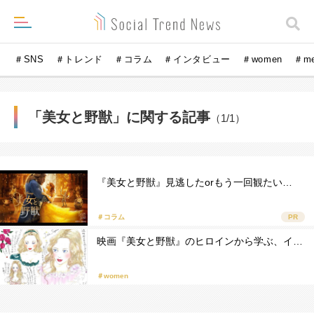
＃SNS
＃トレンド
＃コラム
＃インタビュー
＃women
＃m
「美女と野獣」に関する記事
（1/1）
『美女と野獣』見逃したorもう一回観たい…
＃コラム
PR
映画『美女と野獣』のヒロインから学ぶ、イ…
＃women