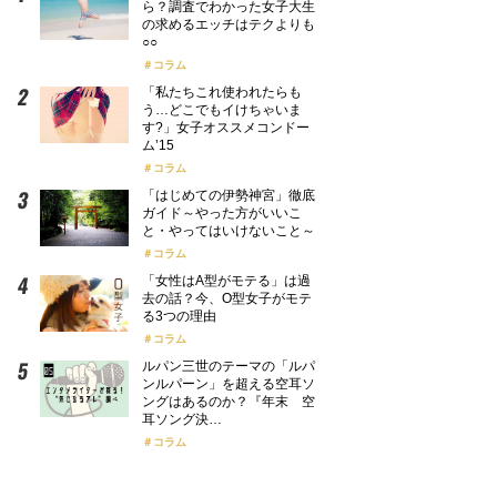
ら？調査でわかった女子大生
の求めるエッチはテクよりも
○○
コラム
「私たちこれ使われたらも
う…どこでもイけちゃいま
す?」女子オススメコンドー
ム’15
コラム
「はじめての伊勢神宮」徹底
ガイド～やった方がいいこ
と・やってはいけないこと～
コラム
「女性はA型がモテる」は過
去の話？今、O型女子がモテ
る3つの理由
コラム
ルパン三世のテーマの「ルパ
ンルパーン」を超える空耳ソ
ングはあるのか？『年末 空
耳ソング決…
コラム