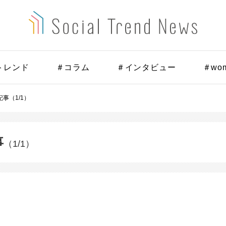
トレンド
＃コラム
＃インタビュー
＃wo
事（1/1）
事
（1/1）