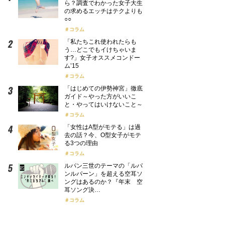
ら？調査でわかった女子大生
の求めるエッチはテクよりも
○○
コラム
「私たちこれ使われたらも
う…どこでもイけちゃいま
す?」女子オススメコンドー
ム’15
コラム
「はじめての伊勢神宮」徹底
ガイド～やった方がいいこ
と・やってはいけないこと～
コラム
「女性はA型がモテる」は過
去の話？今、O型女子がモテ
る3つの理由
コラム
ルパン三世のテーマの「ルパ
ンルパーン」を超える空耳ソ
ングはあるのか？『年末 空
耳ソング決…
コラム