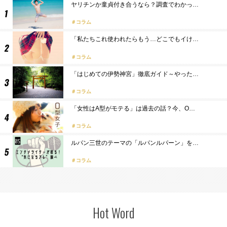
ヤリチンか童貞付き合うなら？調査でわかっ…
コラム
「私たちこれ使われたらもう…どこでもイけ…
コラム
「はじめての伊勢神宮」徹底ガイド～やった…
コラム
「女性はA型がモテる」は過去の話？今、O…
コラム
ルパン三世のテーマの「ルパンルパーン」を…
コラム
Hot Word