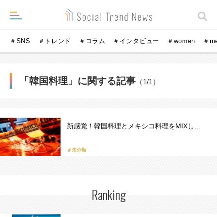
＃SNS
＃トレンド
＃コラム
＃インタビュー
＃women
＃m
「韓国料理」に関する記事
（1/1）
新感覚！韓国料理とメキシコ料理をMIXし…
＃未分類
Ranking