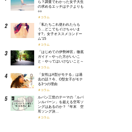
ら？調査でわかった女子大生
の求めるエッチはテクよりも
○○
コラム
「私たちこれ使われたらも
う…どこでもイけちゃいま
す?」女子オススメコンドー
ム’15
コラム
「はじめての伊勢神宮」徹底
ガイド～やった方がいいこ
と・やってはいけないこと～
コラム
「女性はA型がモテる」は過
去の話？今、O型女子がモテ
る3つの理由
コラム
ルパン三世のテーマの「ルパ
ンルパーン」を超える空耳ソ
ングはあるのか？『年末 空
耳ソング決…
コラム