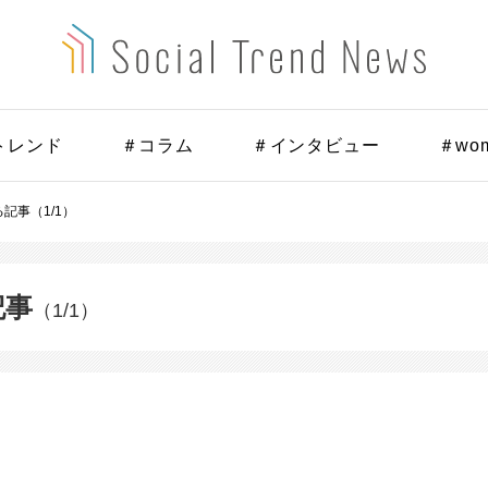
トレンド
＃コラム
＃インタビュー
＃wo
る記事（1/1）
記事
（1/1）