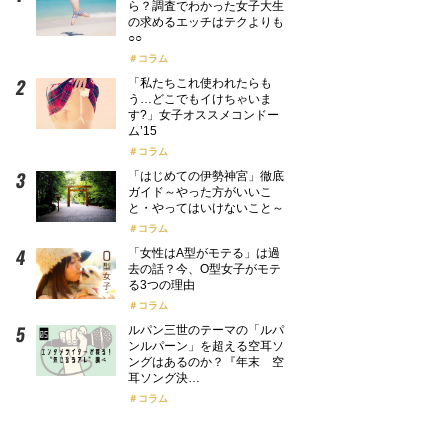
ら？調査でわかった女子大生
の求めるエッチはテクよりも
○○
コラム
「私たちこれ使われたらも
う…どこでもイけちゃいま
す?」女子オススメコンドー
ム’15
コラム
「はじめての伊勢神宮」徹底
ガイド～やった方がいいこ
と・やってはいけないこと～
コラム
「女性はA型がモテる」は過
去の話？今、O型女子がモテ
る3つの理由
コラム
ルパン三世のテーマの「ルパ
ンルパーン」を超える空耳ソ
ングはあるのか？『年末 空
耳ソング決…
コラム