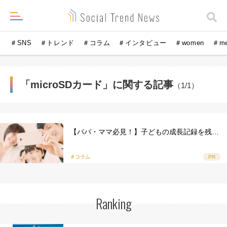
＃SNS
＃トレンド
＃コラム
＃インタビュー
＃women
＃m
「microSDカード」に関する記事
（1/1）
【パパ・ママ必見！】子どもの成長記録を残…
＃コラム
PR
Ranking