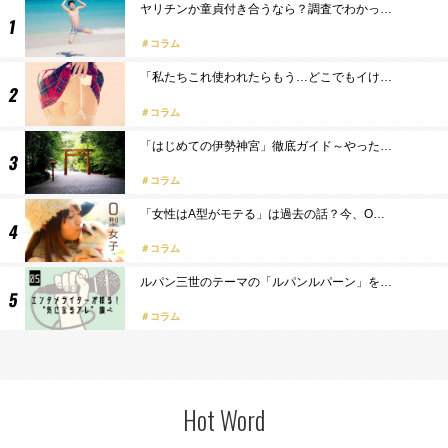
ヤリチンか童貞付き合うなら？調査でわかっ…
コラム
「私たちこれ使われたらもう…どこでもイけ…
コラム
「はじめての伊勢神宮」徹底ガイド～やった…
コラム
「女性はA型がモテる」は過去の話？今、O…
コラム
ルパン三世のテーマの「ルパンルパーン」を…
コラム
Hot Word