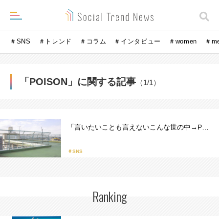
＃SNS
＃トレンド
＃コラム
＃インタビュー
＃women
＃m
「POISON」に関する記事
（1/1）
「言いたいことも言えないこんな世の中→P…
＃SNS
Ranking