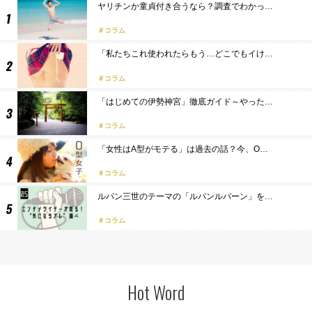
ヤリチンか童貞付き合うなら？調査でわかっ…
コラム
「私たちこれ使われたらもう…どこでもイけ…
コラム
「はじめての伊勢神宮」徹底ガイド～やった…
コラム
「女性はA型がモテる」は過去の話？今、O…
コラム
ルパン三世のテーマの「ルパンルパーン」を…
コラム
Hot Word