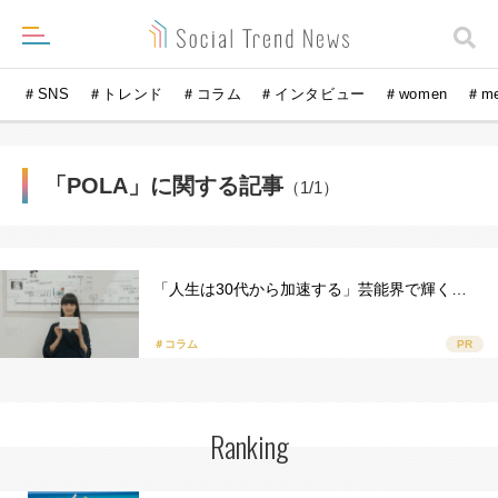
＃SNS
＃トレンド
＃コラム
＃インタビュー
＃women
＃m
「POLA」に関する記事
（1/1）
「人生は30代から加速する」芸能界で輝く…
＃コラム
PR
Ranking