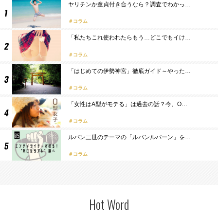
ヤリチンか童貞付き合うなら？調査でわかっ…
コラム
「私たちこれ使われたらもう…どこでもイけ…
コラム
「はじめての伊勢神宮」徹底ガイド～やった…
コラム
「女性はA型がモテる」は過去の話？今、O…
コラム
ルパン三世のテーマの「ルパンルパーン」を…
コラム
Hot Word