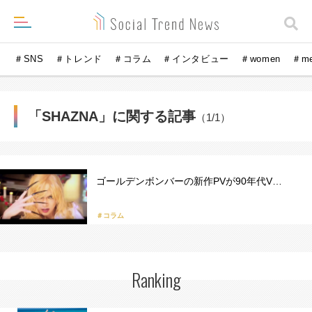
＃SNS
＃トレンド
＃コラム
＃インタビュー
＃women
＃m
「SHAZNA」に関する記事
（1/1）
ゴールデンボンバーの新作PVが90年代V…
＃コラム
Ranking