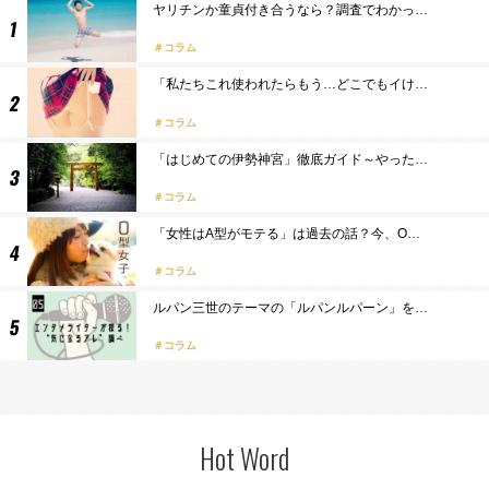
ヤリチンか童貞付き合うなら？調査でわかっ…
コラム
「私たちこれ使われたらもう…どこでもイけ…
コラム
「はじめての伊勢神宮」徹底ガイド～やった…
コラム
「女性はA型がモテる」は過去の話？今、O…
コラム
ルパン三世のテーマの「ルパンルパーン」を…
コラム
Hot Word