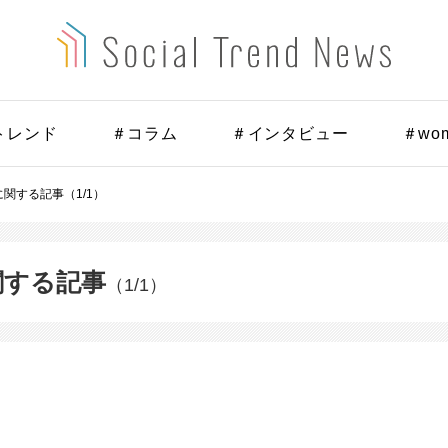
トレンド
＃コラム
＃インタビュー
＃wo
」に関する記事（1/1）
に関する記事
（1/1）