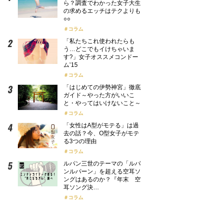
ら？調査でわかった女子大生
の求めるエッチはテクよりも
○○
コラム
「私たちこれ使われたらも
う…どこでもイけちゃいま
す?」女子オススメコンドー
ム’15
コラム
「はじめての伊勢神宮」徹底
ガイド～やった方がいいこ
と・やってはいけないこと～
コラム
「女性はA型がモテる」は過
去の話？今、O型女子がモテ
る3つの理由
コラム
ルパン三世のテーマの「ルパ
ンルパーン」を超える空耳ソ
ングはあるのか？『年末 空
耳ソング決…
コラム