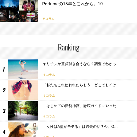
Perfumeの15年とこれから。10.…
＃コラム
Ranking
ヤリチンか童貞付き合うなら？調査でわかっ…
コラム
「私たちこれ使われたらもう…どこでもイけ…
コラム
「はじめての伊勢神宮」徹底ガイド～やった…
コラム
「女性はA型がモテる」は過去の話？今、O…