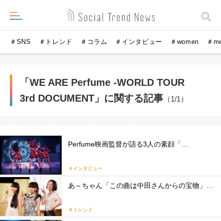
＃SNS
＃トレンド
＃コラム
＃インタビュー
＃women
＃m
「WE ARE Perfume -WORLD TOUR
3rd DOCUMENT」に関する記事
（1/1）
Perfume映画監督が語る3人の素顔「…
＃インタビュー
あ～ちゃん「この曲は中田さんからの宝物」…
＃トレンド