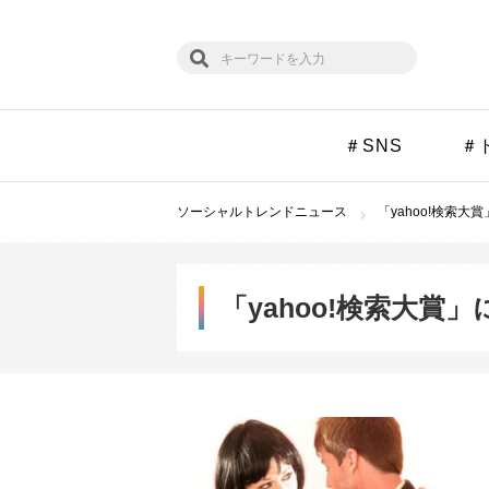
＃SNS
＃
ソーシャルトレンドニュース
「yahoo!検索大
「yahoo!検索大賞