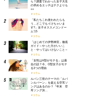
ら？調査でわかった女子大生
の求めるエッチはテクよりも
○○
コラム
「私たちこれ使われたらも
う…どこでもイけちゃいま
す?」女子オススメコンドー
ム’15
コラム
「はじめての伊勢神宮」徹底
ガイド～やった方がいいこ
と・やってはいけないこと～
コラム
「女性はA型がモテる」は過
去の話？今、O型女子がモテ
る3つの理由
コラム
ルパン三世のテーマの「ルパ
ンルパーン」を超える空耳ソ
ングはあるのか？『年末 空
耳ソング決…
コラム