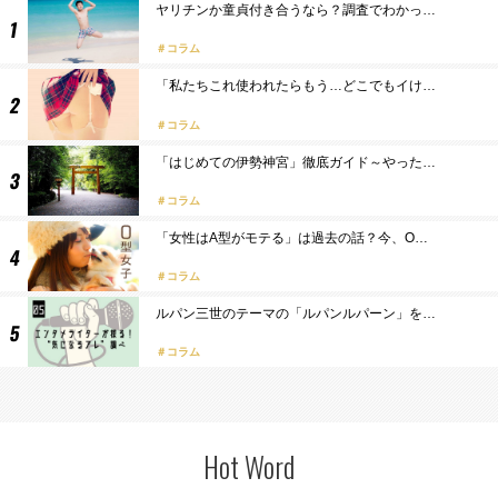
ヤリチンか童貞付き合うなら？調査でわかっ…
コラム
「私たちこれ使われたらもう…どこでもイけ…
コラム
「はじめての伊勢神宮」徹底ガイド～やった…
コラム
「女性はA型がモテる」は過去の話？今、O…
コラム
ルパン三世のテーマの「ルパンルパーン」を…
コラム
Hot Word