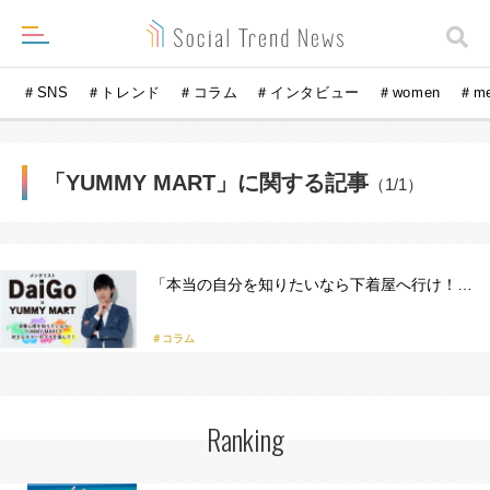
＃SNS
＃トレンド
＃コラム
＃インタビュー
＃women
＃m
「YUMMY MART」に関する記事
（1/1）
「本当の自分を知りたいなら下着屋へ行け！…
＃コラム
Ranking