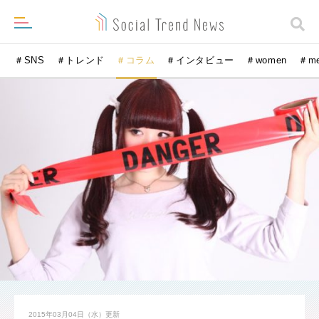
＃SNS
＃トレンド
＃コラム
＃インタビュー
＃women
＃m
2015年03月04日（水）
更新