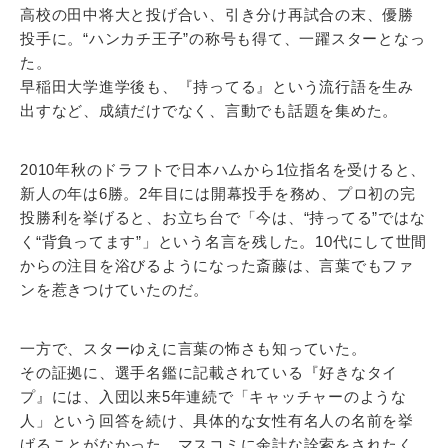
高校の田中将大と投げ合い、引き分け再試合の末、優勝
投手に。“ハンカチ王子”の称号も得て、一躍スターとなっ
た。
早稲田大学進学後も、『持ってる』という流行語を生み
出すなど、成績だけでなく、言動でも話題を集めた。
2010年秋のドラフトで日本ハムから1位指名を受けると、
新人の年は6勝。2年目には開幕投手を務め、プロ初の完
投勝利を挙げると、お立ち台で「今は、“持ってる”ではな
く“背負ってます”」という名言を残した。10代にして世間
からの注目を浴びるようになった斎藤は、言葉でもファ
ンを惹きつけていたのだ。
一方で、スターゆえに言葉の怖さも知っていた。
その証拠に、選手名鑑に記載されている『好きなタイ
プ』には、入団以来5年連続で「キャッチャーのような
人」という回答を続け、具体的な女性有名人の名前を挙
げることがなかった。マスコミに余計な詮索をされたく