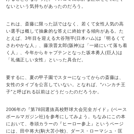
ないという気持ちがあったのだろう。
これは、斎藤に限った話ではなく、若くて女性人気の高
い選手は概して抽象的な答えに終始する傾向がある。た
とえば、3年目を迎える大谷翔平(日本ハム)は「明るくて
さわやかな人」、藤浪晋太郎(阪神)は「一緒にいて落ち着
く人」、今年からキャプテンとなった坂本勇人(巨人)は
「礼儀正しい女性」といった具合だ。
要するに、夏の甲子園でスターになってからの斎藤は、
女性のタイプを公言していない。となれば、“ハンカチ王
子”と呼ばれる以前はどうだったのだろうか。
2006年の『第78回選抜高校野球大会完全ガイド』(ベース
ボールマガジン社)を参考にしてみよう。ちなみにこの本
において、巻頭カラーの『ヒーロー参上』というページ
には、田中将大(駒大苫小牧)、ダース・ローマシュ・匡