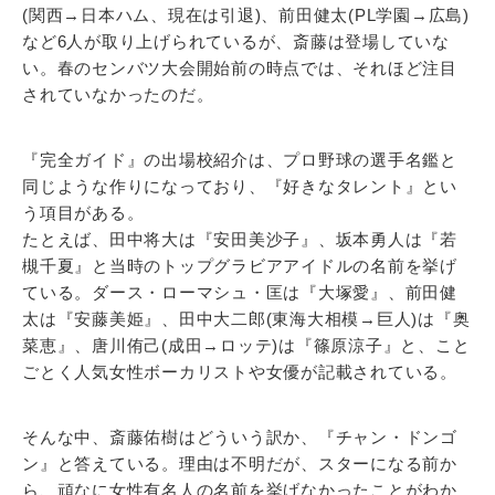
(関西→日本ハム、現在は引退)、前田健太(PL学園→広島)
など6人が取り上げられているが、斎藤は登場していな
い。春のセンバツ大会開始前の時点では、それほど注目
されていなかったのだ。
『完全ガイド』の出場校紹介は、プロ野球の選手名鑑と
同じような作りになっており、『好きなタレント』とい
う項目がある。
たとえば、田中将大は『安田美沙子』、坂本勇人は『若
槻千夏』と当時のトップグラビアアイドルの名前を挙げ
ている。ダース・ローマシュ・匡は『大塚愛』、前田健
太は『安藤美姫』、田中大二郎(東海大相模→巨人)は『奥
菜恵』、唐川侑己(成田→ロッテ)は『篠原涼子』と、こと
ごとく人気女性ボーカリストや女優が記載されている。
そんな中、斎藤佑樹はどういう訳か、『チャン・ドンゴ
ン』と答えている。理由は不明だが、スターになる前か
ら、頑なに女性有名人の名前を挙げなかったことがわか