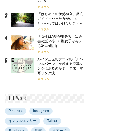
ム’15
コラム
「はじめての伊勢神宮」徹底
ガイド～やった方がいいこ
と・やってはいけないこと～
コラム
「女性はA型がモテる」は過
去の話？今、O型女子がモテ
る3つの理由
コラム
ルパン三世のテーマの「ルパ
ンルパーン」を超える空耳ソ
ングはあるのか？『年末 空
耳ソング決…
コラム
Hot Word
Pinterest
Instagram
インフルエンサー
Twitter
Facebook
調査
ペアーズ