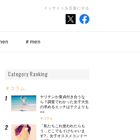
インサイトを言葉にする
men
＃men
Category Ranking
＃コラム
ヤリチンか童貞付き合うな
ら？調査でわかった女子大生
の求めるエッチはテクよりも
○○
コラム
「私たちこれ使われたらも
う…どこでもイけちゃいま
す?」女子オススメコンドー