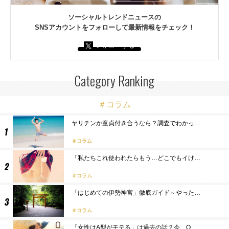
ソーシャルトレンドニュースの
SNSアカウントをフォローして最新情報をチェック！
フォローする
Category Ranking
＃コラム
ヤリチンか童貞付き合うなら？調査でわかっ…
コラム
「私たちこれ使われたらもう…どこでもイけ…
コラム
「はじめての伊勢神宮」徹底ガイド～やった…
コラム
「女性はA型がモテる」は過去の話？今、O…