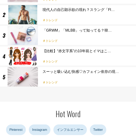
現代人の自己顕示欲の現れ？スラング「Fl…
トレンド
「GRWM」「MLBB」って知ってる？韓…
トレンド
【比較】“赤文字系”の10年前とイマはこ…
トレンド
スーッと吸い込む快感♡カフェイン依存の現…
トレンド
Hot Word
Pinterest
Instagram
インフルエンサー
Twitter