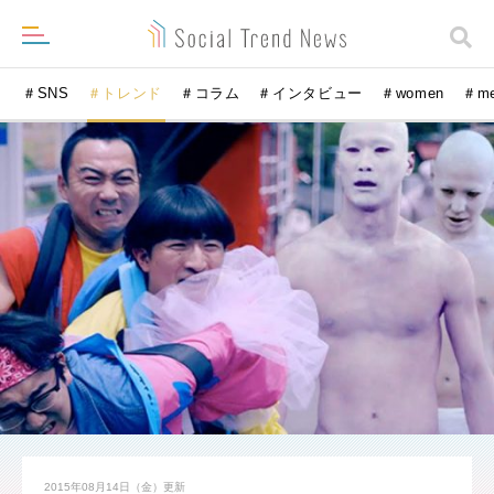
＃SNS
＃トレンド
＃コラム
＃インタビュー
＃women
＃m
2015年08月14日（金）
更新