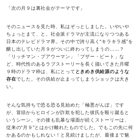
「次の月９は裏社会がテーマです」
そのニュースを見た時、私はぞっとしました。いやいや
ちょっとまて、と。社会派ドラマが主流になりつつある
日本のテレビドラマ界。その中で誇り高く“キラキラ感”を
醸し出していた月９がついに終わってしまうの……？
「リッチマン・プアウーマン」「ブザー・ビート」な
ど、時代性のあるラブストーリーを長く描いてきた月曜
９時のドラマ枠は、私にとって
ときめき供給源のような
存在
でした。その供給が止まってしまうショックは大き
い。
そんな気持ちで恐る恐る見始めた「極悪がんぼ」です
が、冒頭からヒロインが詐欺を犯した彼氏を殴り蹴ると
いうシーン。その後も乱暴な場面が続くストーリーは、
従来の“月９”とはかけ離れたものでした。でもこの先に何
かあるのかもしれない！と見続けましたが、最後まで魅