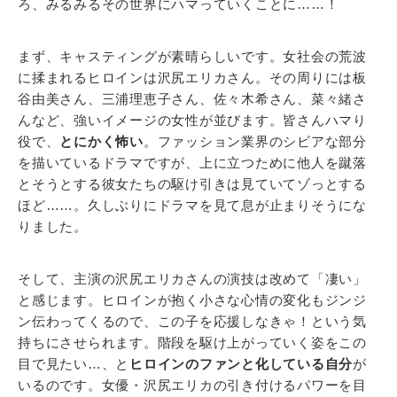
ろ、みるみるその世界にハマっていくことに……！
まず、キャスティングが素晴らしいです。女社会の荒波
に揉まれるヒロインは沢尻エリカさん。その周りには板
谷由美さん、三浦理恵子さん、佐々木希さん、菜々緒さ
んなど、強いイメージの女性が並びます。皆さんハマり
役で、
とにかく怖い
。ファッション業界のシビアな部分
を描いているドラマですが、上に立つために他人を蹴落
とそうとする彼女たちの駆け引きは見ていてゾっとする
ほど……。久しぶりにドラマを見て息が止まりそうにな
りました。
そして、主演の沢尻エリカさんの演技は改めて「凄い」
と感じます。ヒロインが抱く小さな心情の変化もジンジ
ン伝わってくるので、この子を応援しなきゃ！という気
持ちにさせられます。階段を駆け上がっていく姿をこの
目で見たい…、と
ヒロインのファンと化している自分
が
いるのです。女優・沢尻エリカの引き付けるパワーを目