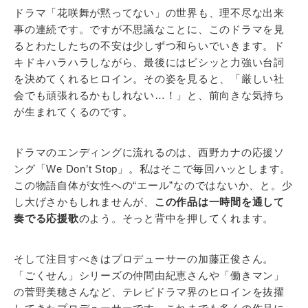
ドラマ「花咲舞が黙ってない」の世界も、理不尽な出来
事の連続です。ですが不思議なことに、このドラマを見
るとわたしたちの不安は少しずつ和らいでいきます。ド
キドキハラハラしながら、最後にはビシッと力強い台詞
を決めてくれるヒロイン。その姿を見ると、「厳しい社
会でも頑張れるかもしれない…！」と、前向きな気持ち
が生まれてくるのです。
ドラマのエンディングに流れるのは、西野カナの応援ソ
ング「We Don’t Stop」。私はそこで毎回ハッとします。
この物語自体が女性への“エール”なのではないか、と。少
し大げさかもしれませんが、
この作品は一時間を通して
奏でる応援歌
のよう。そっと背中を押してくれます。
そして注目すべきはプロデューサーの加藤正俊さん。
「ごくせん」シリーズの仲間由紀恵さんや「働きマン」
の菅野美穂さんなど、テレビドラマ界のヒロインを抜擢