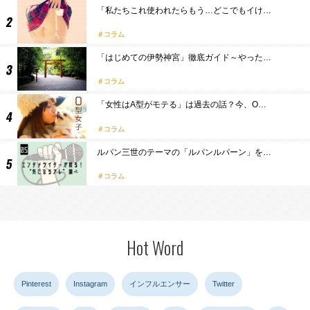
「私たちこれ使われたらもう…どこでもイけ…
コラム
「はじめての伊勢神宮」徹底ガイド～やった…
コラム
「女性はA型がモテる」は過去の話？今、O…
コラム
ルパン三世のテーマの「ルパンルパーン」を…
コラム
Hot Word
Pinterest
Instagram
インフルエンサー
Twitter