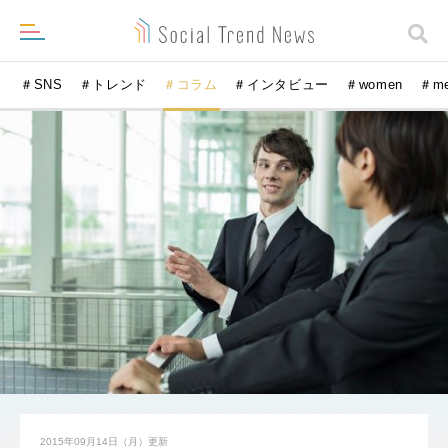
＃SNS
＃トレンド
＃コラム
＃インタビュー
＃women
＃m
2015年09月14日（月）
更新