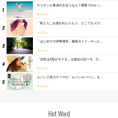
ヤリチンか童貞付き合うなら？調査でわかっ…
コラム
「私たちこれ使われたらもう…どこでもイけ…
コラム
「はじめての伊勢神宮」徹底ガイド～やった…
コラム
「女性はA型がモテる」は過去の話？今、O…
コラム
ルパン三世のテーマの「ルパンルパーン」を…
コラム
Hot Word