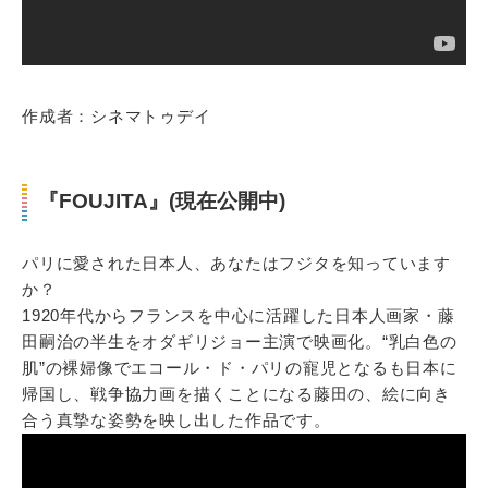
作成者：シネマトゥデイ
『FOUJITA』(現在公開中)
パリに愛された日本人、あなたはフジタを知っています
か？
1920年代からフランスを中心に活躍した日本人画家・藤
田嗣治の半生をオダギリジョー主演で映画化。“乳白色の
肌”の裸婦像でエコール・ド・パリの寵児となるも日本に
帰国し、戦争協力画を描くことになる藤田の、絵に向き
合う真摯な姿勢を映し出した作品です。