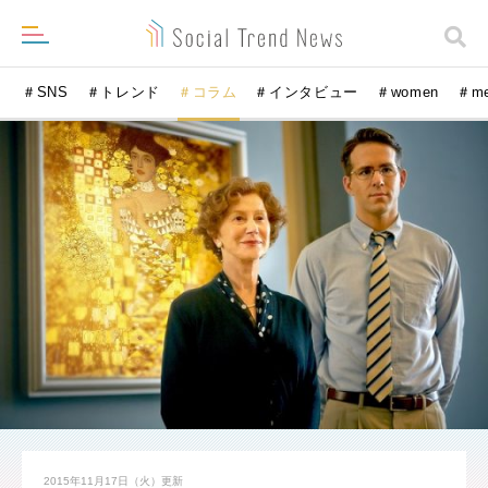
＃SNS
＃トレンド
＃コラム
＃インタビュー
＃women
＃m
2015年11月17日（火）
更新