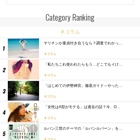
Category Ranking
＃コラム
ヤリチンか童貞付き合うなら？調査でわかっ…
コラム
「私たちこれ使われたらもう…どこでもイけ…
コラム
「はじめての伊勢神宮」徹底ガイド～やった…
コラム
「女性はA型がモテる」は過去の話？今、O…
コラム
ルパン三世のテーマの「ルパンルパーン」を…
コラム