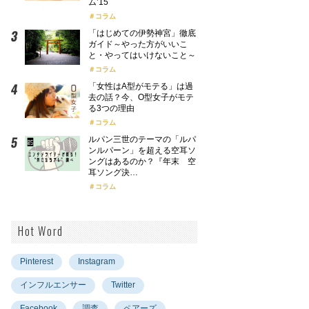
ム’15
コラム
「はじめての伊勢神宮」徹底
ガイド～やった方がいいこ
と・やってはいけないこと～
コラム
「女性はA型がモテる」は過
去の話？今、O型女子がモテ
る3つの理由
コラム
ルパン三世のテーマの「ルパ
ンルパーン」を超える空耳ソ
ングはあるのか？『年末 空
耳ソング決…
コラム
Hot Word
Pinterest
Instagram
インフルエンサー
Twitter
Facebook
調査
ペアーズ