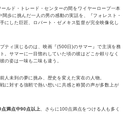
たワールド・トレード・センターの間をワイヤーロープ一本
空中闊歩に挑んだ一人の男の感動の実話を、『フォレスト・
手にした巨匠、ロバート・ゼメキス監督が完全映像化し
ティ演じるのは、映画『(500日)のサマー』で主演を務
ト。サマーに一目惚れしていた頃の彼はどこか頼りなく
彼の姿は一味も二味も違う。
前人未到の夢に挑み、歴史を変えた実在の人物。
戦に対する強靭で熱い想いに共感と称賛の声が多数上が
0点満点中90点以上
、さらに100点満点をつける人も多く