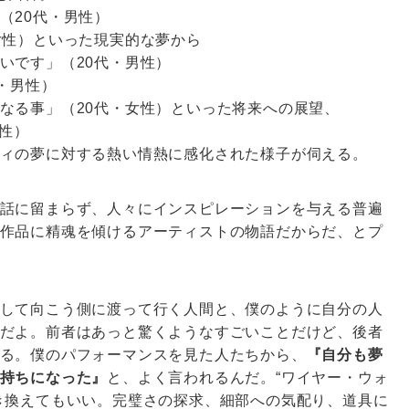
（20代・男性）
女性）といった現実的な夢から
いです」（20代・男性）
・男性）
なる事」（20代・女性）といった将来への展望、
女性）
ィの夢に対する熱い情熱に感化された様子が伺える。
話に留まらず、人々にインスピレーションを与える普遍
作品に精魂を傾けるアーティストの物語だからだ、とプ
して向こう側に渡って行く人間と、僕のように自分の人
だよ。前者はあっと驚くようなすごいことだけど、後者
る。僕のパフォーマンスを見た人たちから、
『自分も夢
持ちになった』
と、よく言われるんだ。“ワイヤー・ウォ
き換えてもいい。完璧さの探求、細部への気配り、道具に