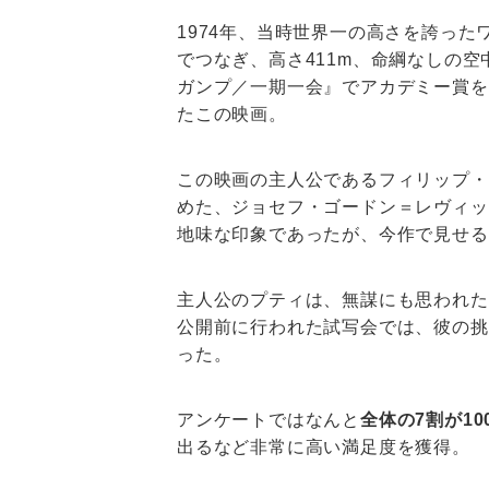
1974年、当時世界一の高さを誇っ
でつなぎ、高さ411m、命綱なしの
ガンプ／一期一会』でアカデミー賞を
たこの映画。
この映画の主人公であるフィリップ・プ
めた、ジョセフ・ゴードン＝レヴィッ
地味な印象であったが、今作で見せる
主人公のプティは、無謀にも思われた
公開前に行われた試写会では、彼の挑
った。
アンケートではなんと
全体の7割が10
出るなど非常に高い満足度を獲得。