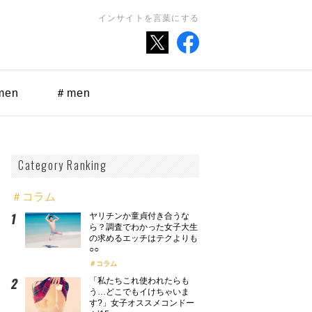
インサイトを言葉にする
men
＃men
Category Ranking
＃コラム
ヤリチンか童貞付き合うな
ら？調査でわかった女子大生
の求めるエッチはテクよりも
○○
コラム
「私たちこれ使われたらも
う…どこでもイけちゃいま
す?」女子オススメコンドー