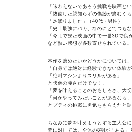
「味わえないであろう挑戦を映画とい
「抜歯した親知らずの傷跡が痛むくら
「足攣りました」（40代・男性）
「史上最強にバカ、なのにとてつもな
「今まで観た映画の中で一番3Dで良
など熱い感想が多数寄せられている。
本作を薦めたいかどうかについては、
「自身では絶対に経験できない体験が
「絶叫マシンよりスリルがある」
と映像の凄さだけでなく、
「夢を叶えることのおもしろさ、大切
「何かやってみたいことがあるなら、
とプティの挑戦に勇気をもらえたと語
ちなみに夢を叶えようとする主人公に
問に対しては、全体の8割が「ある」