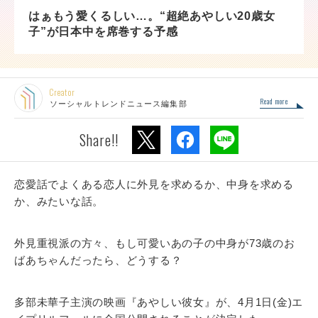
はぁもう愛くるしい…。“超絶あやしい20歳女
子”が日本中を席巻する予感
Creator
Read more
ソーシャルトレンドニュース編集部
Share!!
恋愛話でよくある恋人に外見を求めるか、中身を求める
か、みたいな話。
外見重視派の方々、もし可愛いあの子の中身が73歳のお
ばあちゃんだったら、どうする？
多部未華子主演の映画『あやしい彼女』が、4月1日(金)エ