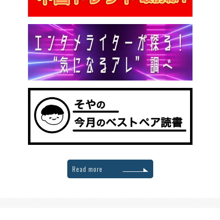
Read more