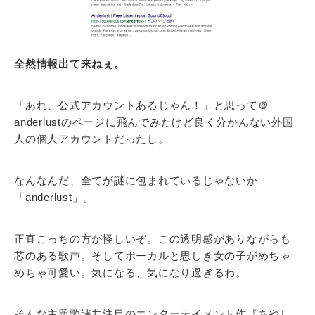
全然情報出て来ねぇ。
「あれ、公式アカウントあるじゃん！」と思って＠
anderlustのページに飛んでみたけど良く分かんない外国
人の個人アカウントだったし。
なんなんだ、全てが謎に包まれているじゃないか
「anderlust」。
正直こっちの方が怪しいぞ。この透明感がありながらも
芯のある歌声。そしてボーカルと思しき女の子がめちゃ
めちゃ可愛い。気になる、気になり過ぎるわ。
そんな主題歌諸共注目のエンターテイメント作『あやし