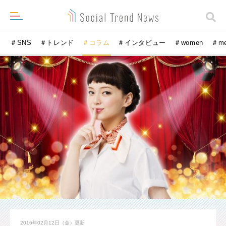
＃SNS
＃トレンド
＃コラム
＃インタビュー
＃women
＃m
2016年02月12日（金）
更新