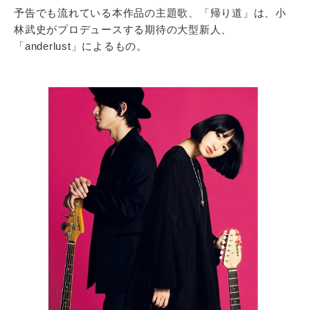
予告でも流れている本作品の主題歌、「帰り道」は、小
林武史がプロデュースする期待の大型新人、
「anderlust」によるもの。