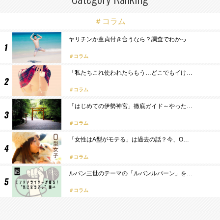
＃コラム
ヤリチンか童貞付き合うなら？調査でわかっ…
コラム
「私たちこれ使われたらもう…どこでもイけ…
コラム
「はじめての伊勢神宮」徹底ガイド～やった…
コラム
「女性はA型がモテる」は過去の話？今、O…
コラム
ルパン三世のテーマの「ルパンルパーン」を…
コラム