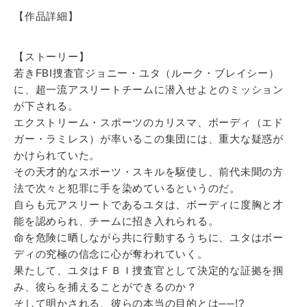
【作品詳細】
【ストーリー】
若きFBI捜査官ジョニー・ユタ（ルーク・ブレイシー）
に、超一流アスリートチームに潜入せよとのミッション
が下される。
エクストリーム・スポーツのカリスマ、ボーディ（エド
ガー・ラミレス）が率いるこの集団には、重大な疑惑が
かけられていた。
その天才的なスポーツ・スキルを駆使し、前代未聞の方
法で次々と犯罪に手を染めているというのだ。
自らも元アスリートであるユタは、ボーディに度胸と才
能を認められ、チームに招き入れられる。
命を危険に晒しながら共に行動するうちに、ユタはボー
ディの究極の信念に心が奪われていく。
果たして、ユタはＦＢＩ捜査官として決定的な証拠を掴
み、彼らを捕えることができるのか？
そして明かされる、彼らの本当の目的とは──!?