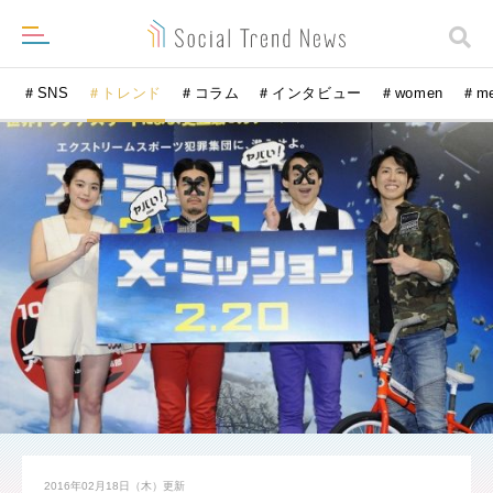
＃SNS
＃トレンド
＃コラム
＃インタビュー
＃women
＃m
2016年02月18日（木）
更新