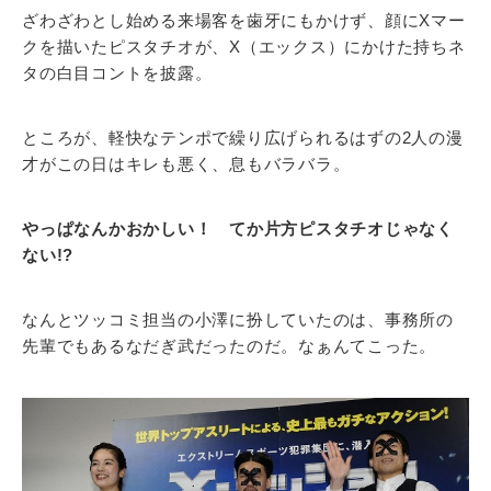
ざわざわとし始める来場客を歯牙にもかけず、顔にXマー
クを描いたピスタチオが、X（エックス）にかけた持ちネ
タの白目コントを披露。
ところが、軽快なテンポで繰り広げられるはずの2人の漫
才がこの日はキレも悪く、息もバラバラ。
やっぱなんかおかしい！ てか片方ピスタチオじゃなく
ない!?
なんとツッコミ担当の小澤に扮していたのは、事務所の
先輩でもあるなだぎ武だったのだ。なぁんてこった。