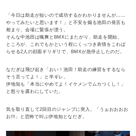
「今日は助走が短いので成功するかわかりませんが……
やってみたいと思います！」と不安を煽る池田の発言も
相まり、会場に緊張が漂う。
そんな中池田は颯爽とBMXにまたがり、助走を開始。
ところが、これでもかという程にくっつき表情をこわば
らせる2人の顔面ギリギリで、BMXが急停止したのだ。
なだぎは飛び起き「おい！池田！助走の練習をするなら
そう言ってよ！」と半ギレ。
伊地知も「本当にやめてよ！イケメンでムカつくし！」
と怒りを露わにしていた。
気を取り直して2回目のジャンプに突入。「うぉおおおお
お!!!」と恐怖で叫ぶ伊地知となだぎ。