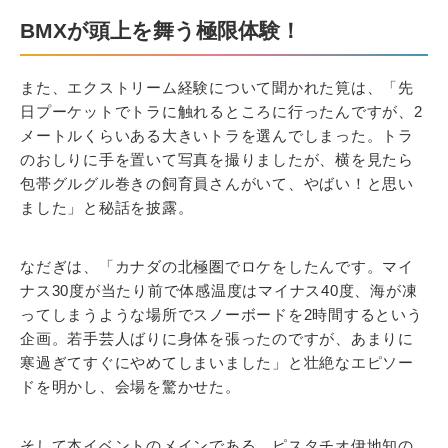
BMXが頭上を舞う極限体験！
また、エクストリーム経験について聞かれた筧は、「先
日プーケットでトラに触れるところに行ったんですが、2
メートルくらいある大きいトラを選んでしまった。トラ
のおしりに手を置いて写真を撮りましたが、横を見たら
包帯グルグル巻きの飼育員さんがいて、やばい！と思い
ました」と秘話を披露。
なだぎは、「カナダの北極圏でロケをしたんです。マイ
ナス30度が当たり前で体感温度はマイナス40度、海が凍
ってしまうような場所でスノーボードを2時間するという
企画。若手芸人ばりに身体を張ったのですが、あまりに
寒過ぎてすぐにやめてしまいました」と壮絶なエピソー
ドを明かし、会場を驚かせた。
そして本イベントのメインである、ピスタチオ伊地知の