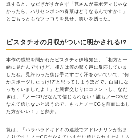
遜すると、なだぎがすかさず「筧さんが美ボディじゃな
かったら、ハリセンボンの春菜はどうなるんですか！」
とごもっともなツッコミを見せ、笑いを誘った。
ピスタチオの月収がついに明かされる!?
本作の感想を聞かれたピスタチオ伊地知は、「相方と一
緒に見たんですけど、相方は僕の驚く声に反応していま
したね。見終わった後は手にすごく汗をかいていて、“何
かスポーツしたっけ!?”と思ってしまうほどで、白目にな
っちゃいましたよ！」と興奮交じりにコメントし、なだ
ぎは、「ノーCGだなんて信じられない！誰もノーCGだ
なんて信じないと思うので、もっとノーCGを前面に出し
た方がいい！」と熱弁。
筧は、「ハラハラドキドキの連続でアドレナリンが出ま
くりです！ノーCGだなんていまだに信じられません！ム