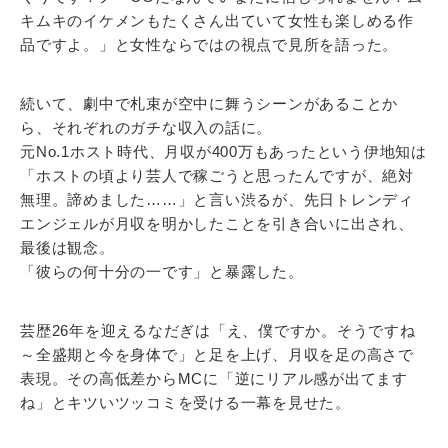
キムキのイケメンもたくさん出ていて女性も楽しめる作
品ですよ。」と女性ならではの視点で見所を語った。
続いて、劇中で札束が空中に舞うシーンがあることか
ら、それぞれのガチな収入の話に。
元No.1ホスト時代、月収が400万もあったという伊地知は
「ホストの頃より芸人で稼ごうと思ったんですが、絶対
無理。諦めました……」と言い渋るが、先日トレンディ
エンジェルが月収を明かしたことを引き合いに出され、
最後は観念。
「彼らの何十分の一です」と暴露した。
芸歴26年を迎えるなだぎは「え、僕ですか。そうですね
～全盛期と今を身体で」と足を上げ、月収を足の高さで
表現。その高低差からMCに「逆にリアル感が出てます
ね」とキツいツッコミを受ける一幕を見せた。